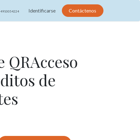
Identificarse
Contáctenos
4910054224
e QRAcceso
ditos de
tes