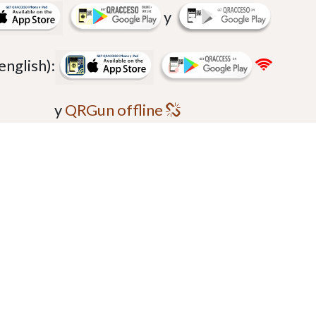
y
nglish):
y
QRGun offline
étodos de pago soportados: